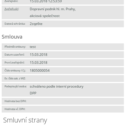
15.03.2018 12:53:59
Zveřejnění:
Dopravní podnik hl. m. Prahy,
Zveřejňující
:
akciová společnost
2zqe6te
Datová schránka:
Smlouva
test
Předmět smlouvy:
15.03.2018
Datum uzavření:
15.03.2018
První zveřejnění:
1805000054
Číslo smlouvy / č.j.:
Ev. číslo zak. z VVZ:
schváleno podle interní procedury
Podepisující osoba:
DPP
Hodnota bez DPH:
Hodnota vč. DPH:
Smluvní strany