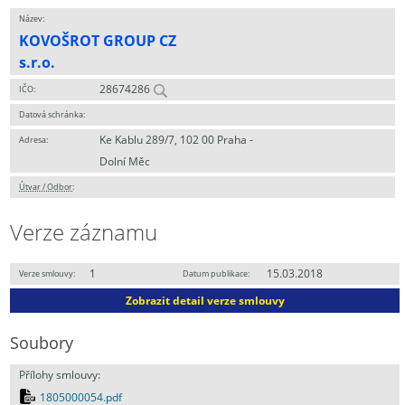
Název:
KOVOŠROT GROUP CZ
s.r.o.
28674286
IČO:
Datová schránka:
Ke Kablu 289/7, 102 00 Praha -
Adresa:
Dolní Měc
Útvar / Odbor
:
Verze záznamu
1
15.03.2018
Verze smlouvy:
Datum publikace:
Zobrazit detail verze smlouvy
Soubory
Přílohy smlouvy:
1805000054.pdf