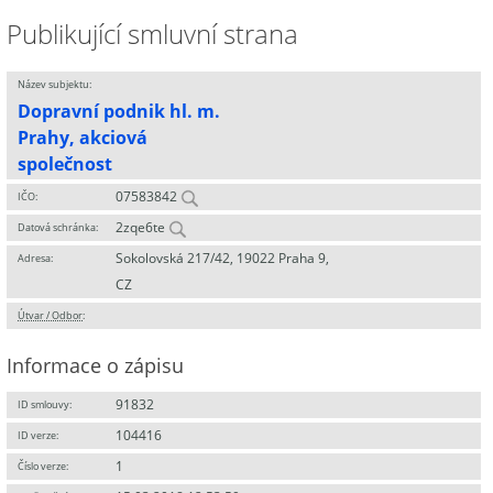
Publikující smluvní strana
Název subjektu:
Dopravní podnik hl. m.
Prahy, akciová
společnost
07583842
IČO:
2zqe6te
Datová schránka:
Sokolovská 217/42, 19022 Praha 9,
Adresa:
CZ
Útvar / Odbor
:
Informace o zápisu
91832
ID smlouvy:
104416
ID verze:
1
Číslo verze: