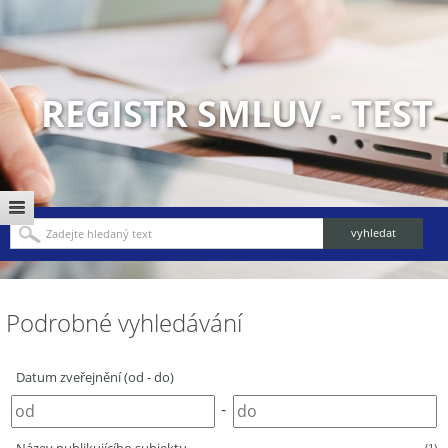
REGISTR SMLUV - TEST
Podrobné vyhledávání
Datum zveřejnění (od - do)
-
(1)