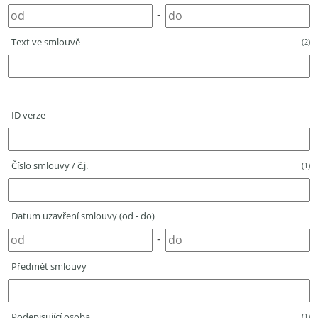
-
Text ve smlouvě
(2)
ID verze
Číslo smlouvy / č.j.
(1)
Datum uzavření smlouvy (od - do)
-
Předmět smlouvy
Podepisující osoba
(1)