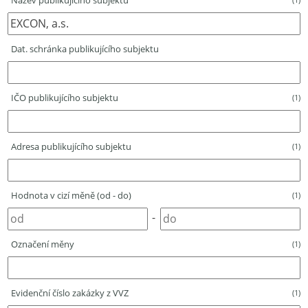
Název publikujícího subjektu
Dat. schránka publikujícího subjektu
IČO publikujícího subjektu
(1)
Adresa publikujícího subjektu
(1)
Hodnota v cizí měně (od - do)
(1)
-
Označení měny
(1)
Evidenční číslo zakázky z VVZ
(1)