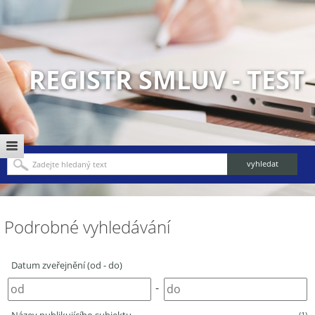
REGISTR SMLUV - TEST
Podrobné vyhledávání
Datum zveřejnění (od - do)
-
(1)