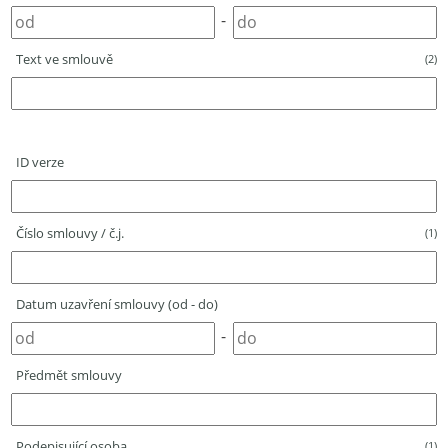
-
Text ve smlouvě
(2)
ID verze
Číslo smlouvy / č.j.
(1)
Datum uzavření smlouvy (od - do)
-
Předmět smlouvy
Podepisující osoba
(1)