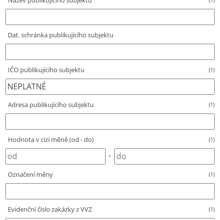
Název publikujícího subjektu
Dat. schránka publikujícího subjektu
IČO publikujícího subjektu
(1)
Adresa publikujícího subjektu
(1)
Hodnota v cizí měně (od - do)
(1)
-
Označení měny
(1)
Evidenční číslo zakázky z VVZ
(1)