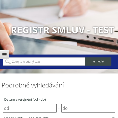
REGISTR SMLUV - TEST
Podrobné vyhledávání
Datum zveřejnění (od - do)
-
(1)