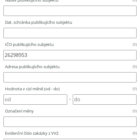
Název publikujícího subjektu
Dat. schránka publikujícího subjektu
IČO publikujícího subjektu
(1)
Adresa publikujícího subjektu
(1)
Hodnota v cizí měně (od - do)
(1)
-
Označení měny
(1)
Evidenční číslo zakázky z VVZ
(1)