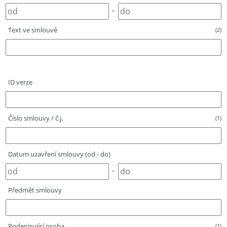
-
Text ve smlouvě
(2)
ID verze
Číslo smlouvy / č.j.
(1)
Datum uzavření smlouvy (od - do)
-
Předmět smlouvy
Podepisující osoba
(1)