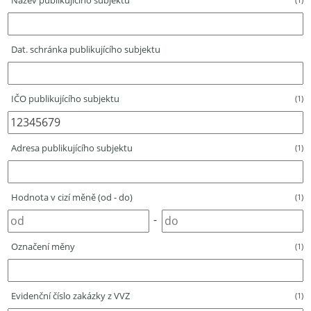
Název publikujícího subjektu
Dat. schránka publikujícího subjektu
IČO publikujícího subjektu
(1)
Adresa publikujícího subjektu
(1)
Hodnota v cizí měně (od - do)
(1)
-
Označení měny
(1)
Evidenční číslo zakázky z VVZ
(1)