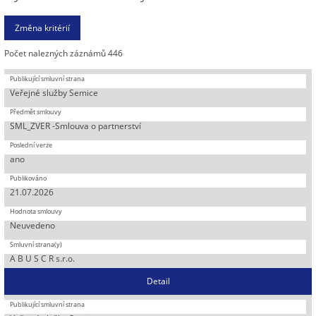
Počet nalezných záznámů 446
Veřejné služby Semice
SML_ZVER -Smlouva o partnerství
ano
21.07.2026
Neuvedeno
A B U S C R s.r.o.
Detail