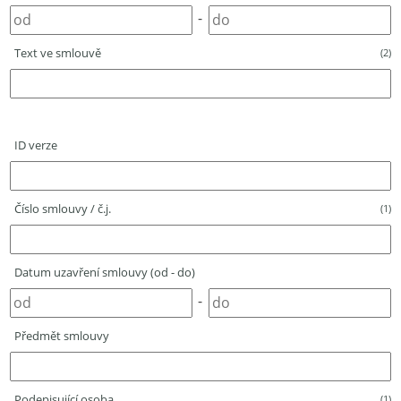
-
Text ve smlouvě
(2)
ID verze
Číslo smlouvy / č.j.
(1)
Datum uzavření smlouvy (od - do)
-
Předmět smlouvy
Podepisující osoba
(1)