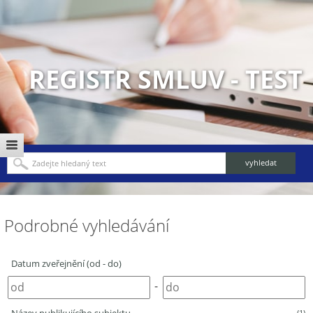
REGISTR SMLUV - TEST
Podrobné vyhledávání
Datum zveřejnění (od - do)
-
(1)