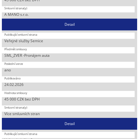
A MANO s.r.o.
Detail
Veřejné služby Semice
SML_ZVER -Pronájem auta
ano
24.02.2026
45 000 CZK bez DPH
Více smluvních stran
Detail