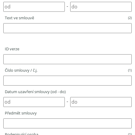
-
Text ve smlouvě
(2)
ID verze
Číslo smlouvy / č.j.
(1)
Datum uzavření smlouvy (od - do)
-
Předmět smlouvy
Podepisující osoba
(1)