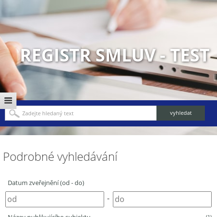
REGISTR SMLUV - TEST
Podrobné vyhledávání
Datum zveřejnění (od - do)
-
(1)