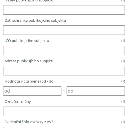
Název publikujícího subjektu
Dat. schránka publikujícího subjektu
IČO publikujícího subjektu
(1)
Adresa publikujícího subjektu
(1)
Hodnota v cizí měně (od - do)
(1)
-
Označení měny
(1)
Evidenční číslo zakázky z VVZ
(1)