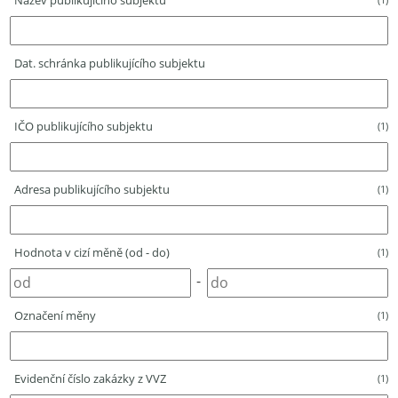
Název publikujícího subjektu
Dat. schránka publikujícího subjektu
IČO publikujícího subjektu
(1)
Adresa publikujícího subjektu
(1)
Hodnota v cizí měně (od - do)
(1)
-
Označení měny
(1)
Evidenční číslo zakázky z VVZ
(1)