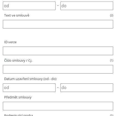
-
Text ve smlouvě
(2)
ID verze
Číslo smlouvy / č.j.
(1)
Datum uzavření smlouvy (od - do)
-
Předmět smlouvy
Podepisující osoba
(1)