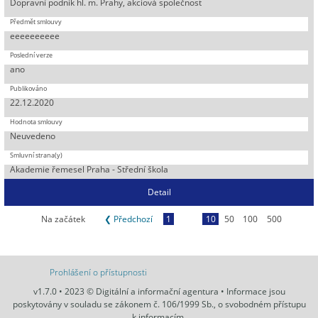
Dopravní podnik hl. m. Prahy, akciová společnost
eeeeeeeeee
ano
22.12.2020
Neuvedeno
Akademie řemesel Praha - Střední škola
Detail
Na začátek
❮ Předchozí
1
10
50
100
500
Prohlášení o přístupnosti
v1.7.0 • 2023 © Digitální a informační agentura • Informace jsou
poskytovány v souladu se zákonem č. 106/1999 Sb., o svobodném přístupu
k informacím.