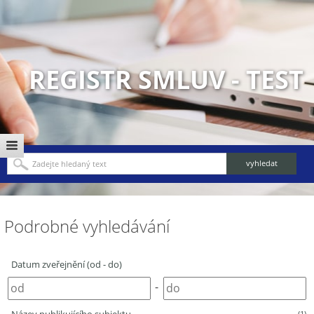
REGISTR SMLUV - TEST
Podrobné vyhledávání
Datum zveřejnění (od - do)
-
(1)