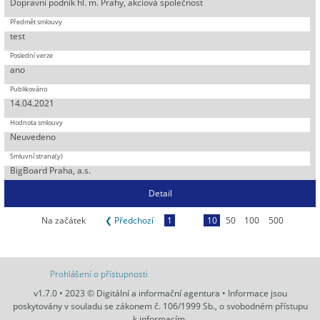
Dopravní podnik hl. m. Prahy, akciová společnost
test
ano
14.04.2021
Neuvedeno
BigBoard Praha, a.s.
Detail
Na začátek
❮ Předchozí
1
10
50
100
500
Prohlášení o přístupnosti
v1.7.0 • 2023 © Digitální a informační agentura • Informace jsou
poskytovány v souladu se zákonem č. 106/1999 Sb., o svobodném přístupu
k informacím.