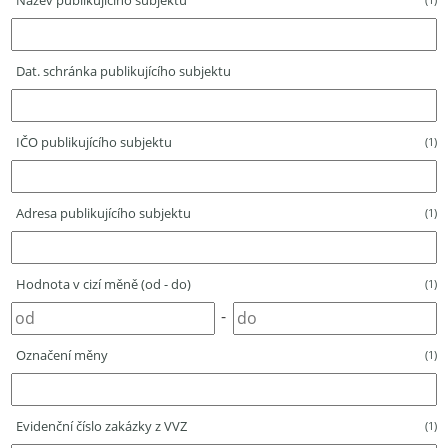
Název publikujícího subjektu
Dat. schránka publikujícího subjektu
IČO publikujícího subjektu
(1)
Adresa publikujícího subjektu
(1)
Hodnota v cizí měně (od - do)
(1)
-
Označení měny
(1)
Evidenční číslo zakázky z VVZ
(1)