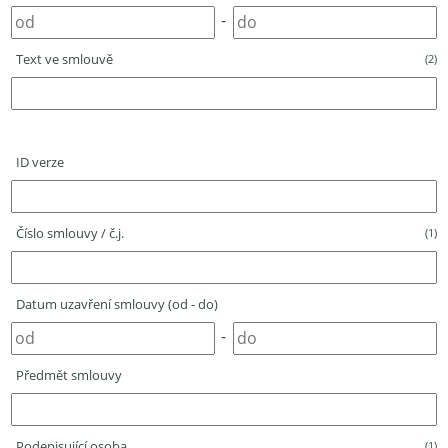
-
Text ve smlouvě
(2)
ID verze
Číslo smlouvy / č.j.
(1)
Datum uzavření smlouvy (od - do)
-
Předmět smlouvy
Podepisující osoba
(1)