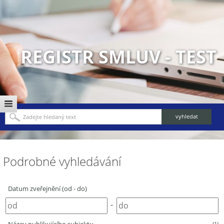
REGISTR SMLUV - TEST
Podrobné vyhledávání
Datum zveřejnění (od - do)
-
(1)