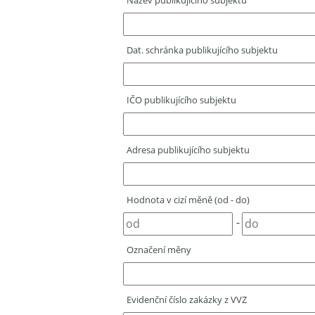
Název publikujícího subjektu
Dat. schránka publikujícího subjektu
IČO publikujícího subjektu
Adresa publikujícího subjektu
Hodnota v cizí měně (od - do)
-
Označení měny
Evidenční číslo zakázky z VVZ