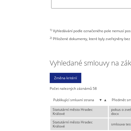
1)
Vyhledávání podle označeného pole nemusí posky
2)
Přiložené dokumenty, které byly zveřejněny bez 
Vyhledané smlouvy na zákla
Počet nalezných záznámů 58
Publikující smluvní strana
▼
▲
Předmět sm
Statutární město Hradec
pokus o zve
Králové
docx
Statutární město Hradec
smlouva tes
Králové