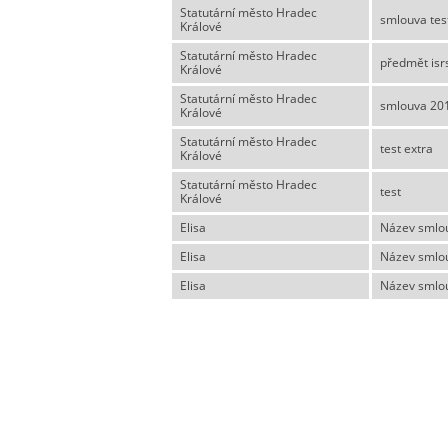
Statutární město Hradec
smlouva tes
Králové
Statutární město Hradec
předmět isr
Králové
Statutární město Hradec
smlouva 20
Králové
Statutární město Hradec
test extra
Králové
Statutární město Hradec
test
Králové
Elisa
Název smlo
Elisa
Název smlo
Elisa
Název smlo