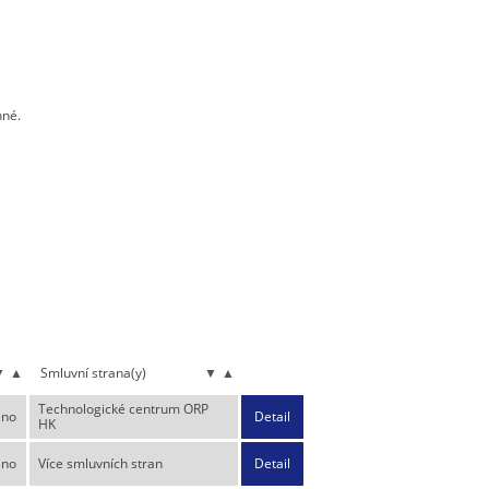
nné.
▼
▲
Smluvní strana(y)
▼
▲
Technologické centrum ORP
eno
Detail
HK
eno
Více smluvních stran
Detail