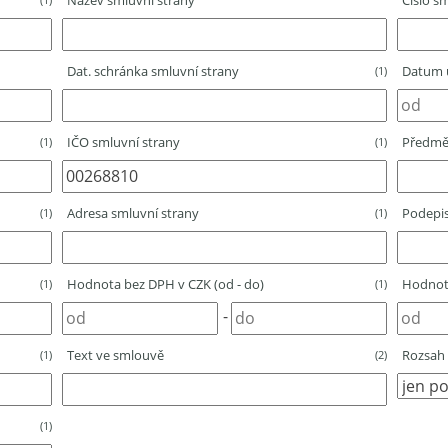
Název smluvní strany
Číslo sm
Dat. schránka smluvní strany
Datum u
(1)
IČO smluvní strany
Předmě
(1)
(1)
Adresa smluvní strany
Podepis
(1)
(1)
Hodnota bez DPH v CZK (od - do)
Hodnota
(1)
(1)
-
Text ve smlouvě
Rozsah 
(1)
(2)
(1)