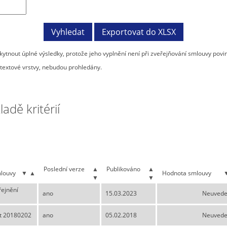
tnout úplné výsledky, protože jeho vyplnění není při zveřejňování smlouvy povi
textové vrstvy, nebudou prohledány.
dě kritérií
Poslední verze
▲
Publikováno
▲
louvy
▼
▲
Hodnota smlouvy
▼
▼
řejnění
ano
15.03.2023
Neuved
t 20180202
ano
05.02.2018
Neuved