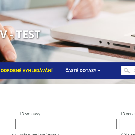
 - TEST
PODROBNÉ VYHLEDÁVÁNÍ
ČASTÉ DOTAZY
ID smlouvy
ID verz
(1)