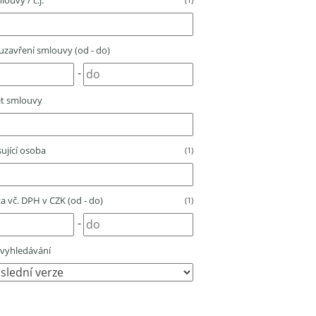
louvy / č.j.
zavření smlouvy (od - do)
-
t smlouvy
ující osoba
(1)
 vč. DPH v CZK (od - do)
(1)
-
vyhledávání