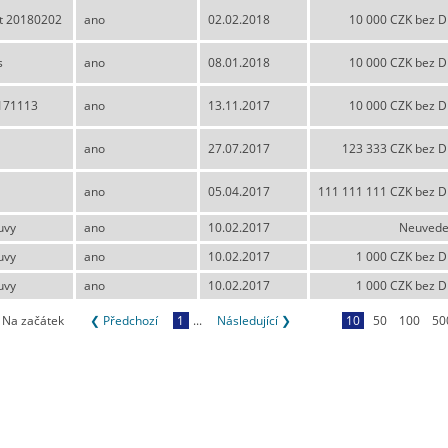
t 20180202
ano
02.02.2018
10 000 CZK bez 
s
ano
08.01.2018
10 000 CZK bez 
171113
ano
13.11.2017
10 000 CZK bez 
ano
27.07.2017
123 333 CZK bez 
ano
05.04.2017
111 111 111 CZK bez 
uvy
ano
10.02.2017
Neuved
uvy
ano
10.02.2017
1 000 CZK bez 
uvy
ano
10.02.2017
1 000 CZK bez 
Na začátek
❮ Předchozí
1
...
Následující ❯
10
50
100
50