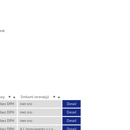
nné.
uvy
▼
▲
Smluvní strana(y)
▼
▲
 bez DPH
inet sro
Detail
 bez DPH
inet sro
Detail
 bez DPH
inet sro
Detail
 bez DPH
A.L.Instruments s.r.o.
Detail