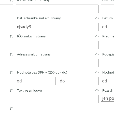
Název smluvní strany
Číslo sm
Dat. schránka smluvní strany
Datum u
(1)
IČO smluvní strany
Předmě
(1)
(1)
Adresa smluvní strany
Podepis
(1)
(1)
Hodnota bez DPH v CZK (od - do)
Hodnota
(1)
(1)
-
Text ve smlouvě
Rozsah 
(1)
(2)
(1)