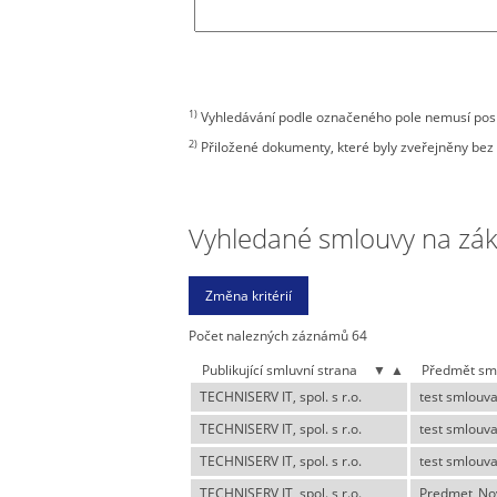
1)
Vyhledávání podle označeného pole nemusí posky
2)
Přiložené dokumenty, které byly zveřejněny bez 
Vyhledané smlouvy na zákla
Počet nalezných záznámů 64
Publikující smluvní strana
▼
▲
Předmět sm
TECHNISERV IT, spol. s r.o.
test smlouv
TECHNISERV IT, spol. s r.o.
test smlouv
TECHNISERV IT, spol. s r.o.
test smlouv
TECHNISERV IT, spol. s r.o.
Predmet_No