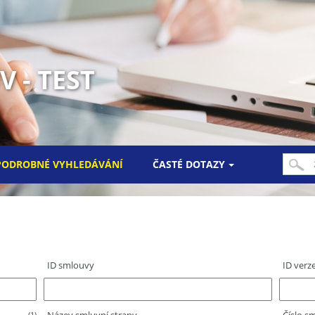
 - TEST
PODROBNÉ VYHLEDÁVÁNÍ
ČASTÉ DOTAZY
ID smlouvy
ID verz
(1)