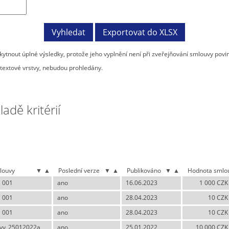
tnout úplné výsledky, protože jeho vyplnění není při zveřejňování smlouvy povi
textové vrstvy, nebudou prohledány.
dě kritérií
louvy
▼
▲
Poslední verze
▼
▲
Publikováno
▼
▲
Hodnota smlo
a 001
ano
16.06.2023
1 000 CZK
a 001
ano
28.04.2023
10 CZK
a 001
ano
28.04.2023
10 CZK
vy_25012022a
ano
25.01.2022
10 000 CZK