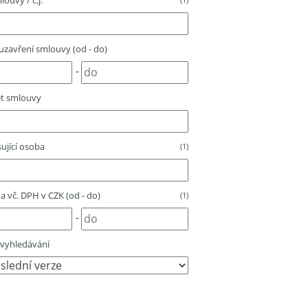
louvy / č.j.
zavření smlouvy (od - do)
-
t smlouvy
ující osoba
(1)
 vč. DPH v CZK (od - do)
(1)
-
vyhledávání