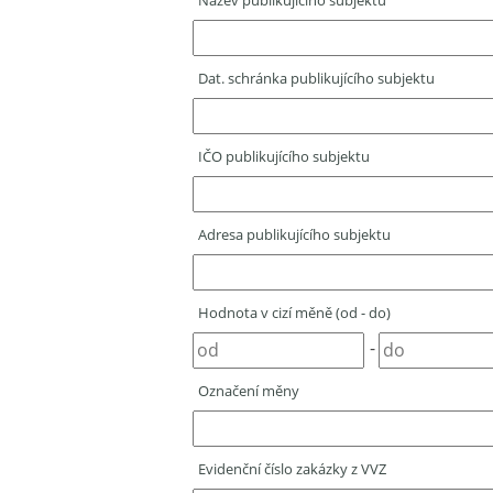
Název publikujícího subjektu
Dat. schránka publikujícího subjektu
IČO publikujícího subjektu
Adresa publikujícího subjektu
Hodnota v cizí měně (od - do)
-
Označení měny
Evidenční číslo zakázky z VVZ