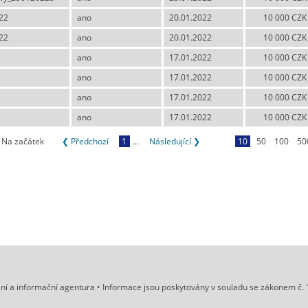
22
ano
20.01.2022
10 000 CZK
22
ano
20.01.2022
10 000 CZK
ano
17.01.2022
10 000 CZK
ano
17.01.2022
10 000 CZK
ano
17.01.2022
10 000 CZK
ano
17.01.2022
10 000 CZK
Na začátek
❮ Předchozí
1
...
Následující ❯
10
50
100
50
ální a informační agentura • Informace jsou poskytovány v souladu se zákonem č.