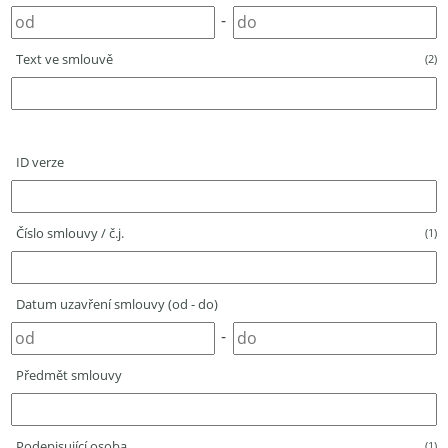
-
Text ve smlouvě
(2)
ID verze
Číslo smlouvy / č.j.
(1)
Datum uzavření smlouvy (od - do)
-
Předmět smlouvy
Podepisující osoba
(1)