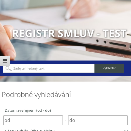
REGISTR SMLUV - TEST
Podrobné vyhledávání
Datum zveřejnění (od - do)
-
(1)