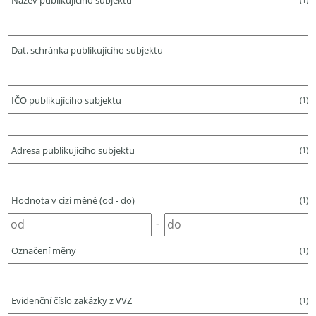
Název publikujícího subjektu
Dat. schránka publikujícího subjektu
IČO publikujícího subjektu
(1)
Adresa publikujícího subjektu
(1)
Hodnota v cizí měně (od - do)
(1)
-
Označení měny
(1)
Evidenční číslo zakázky z VVZ
(1)