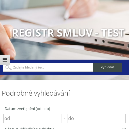
REGISTR SMLUV - TEST
Podrobné vyhledávání
Datum zveřejnění (od - do)
-
(1)