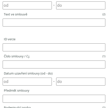
-
Text ve smlouvě
(2)
ID verze
Číslo smlouvy / č.j.
(1)
Datum uzavření smlouvy (od - do)
-
Předmět smlouvy
Podepisující osoba
(1)