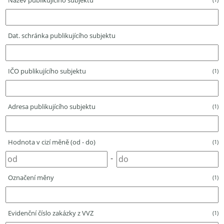
Název publikujícího subjektu
Dat. schránka publikujícího subjektu
IČO publikujícího subjektu
(1)
Adresa publikujícího subjektu
(1)
Hodnota v cizí měně (od - do)
(1)
-
Označení měny
(1)
Evidenční číslo zakázky z VVZ
(1)