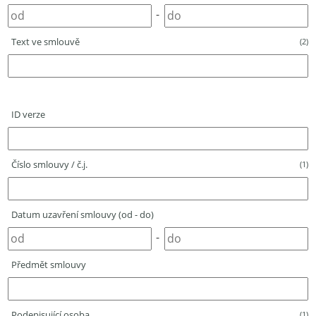
-
Text ve smlouvě
(2)
ID verze
Číslo smlouvy / č.j.
(1)
Datum uzavření smlouvy (od - do)
-
Předmět smlouvy
Podepisující osoba
(1)