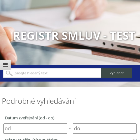
REGISTR SMLUV - TEST
Podrobné vyhledávání
Datum zveřejnění (od - do)
-
(1)