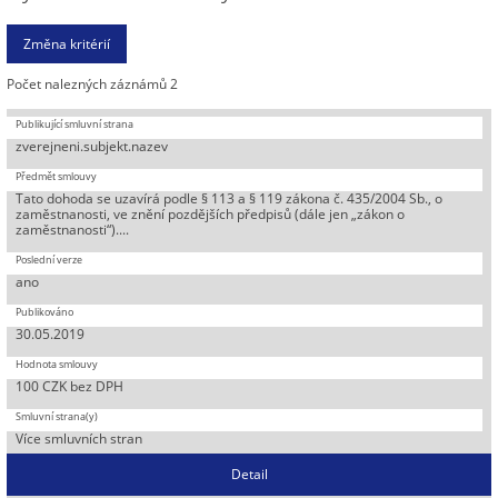
Počet nalezných záznámů 2
zverejneni.subjekt.nazev
Tato dohoda se uzavírá podle § 113 a § 119 zákona č. 435/2004 Sb., o
zaměstnanosti, ve znění pozdějších předpisů (dále jen „zákon o
zaměstnanosti“)....
ano
30.05.2019
100 CZK bez DPH
Více smluvních stran
Detail