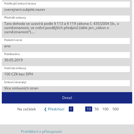
zverejneni.subjekt.nazev
Tato dohoda se uzavírá podle § 113 a § 119 zákona č. 435/2004 Sb., o
zaměstnanosti, ve znění pozdějších předpisů (dále jen „zákon o
zaměstnanosti“)....
ano
30.05.2019
100 CZK bez DPH
Více smluvních stran
Detail
Na začátek
❮ Předchozí
1
10
50
100
500
Prohlášení o přístupnosti