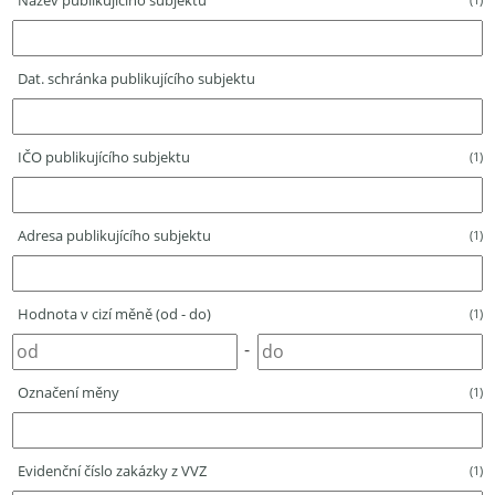
Název publikujícího subjektu
Dat. schránka publikujícího subjektu
IČO publikujícího subjektu
(1)
Adresa publikujícího subjektu
(1)
Hodnota v cizí měně (od - do)
(1)
-
Označení měny
(1)
Evidenční číslo zakázky z VVZ
(1)