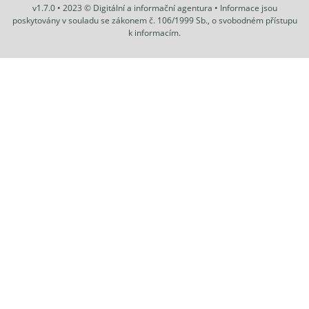
v1.7.0 • 2023 © Digitální a informační agentura • Informace jsou
poskytovány v souladu se zákonem č. 106/1999 Sb., o svobodném přístupu
k informacím.